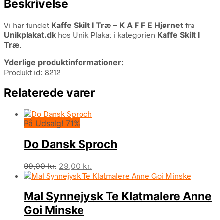
Beskrivelse
Vi har fundet
Kaffe Skilt I Træ – K A F F E Hjørnet
fra
Unikplakat.dk
hos Unik Plakat i kategorien
Kaffe Skilt I
Træ
.
Yderlige produktinformationer:
Produkt id: 8212
Relaterede varer
På Udsalg! 71%
Do Dansk Sproch
Den
Den
99,00
kr.
29,00
kr.
oprindelige
aktuelle
pris
pris
Mal Synnejysk Te Klatmalere Anne
var:
er:
99,00 kr..
29,00 kr..
Goi Minske