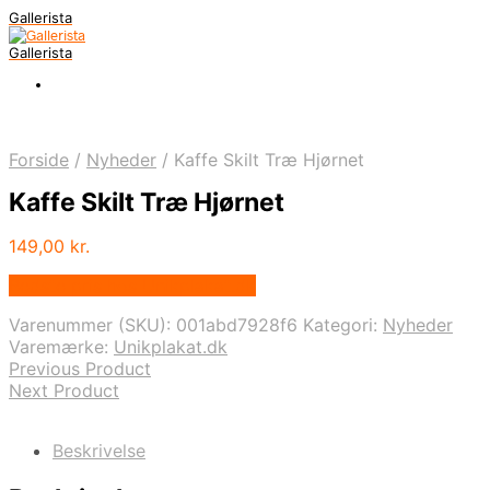
Gallerista
Gallerista
Forside
/
Nyheder
/
Kaffe Skilt Træ Hjørnet
Kaffe Skilt Træ Hjørnet
149,00
kr.
Bedste pris hos Unikplakat.dk
Varenummer (SKU):
001abd7928f6
Kategori:
Nyheder
Varemærke:
Unikplakat.dk
Previous Product
Next Product
Beskrivelse