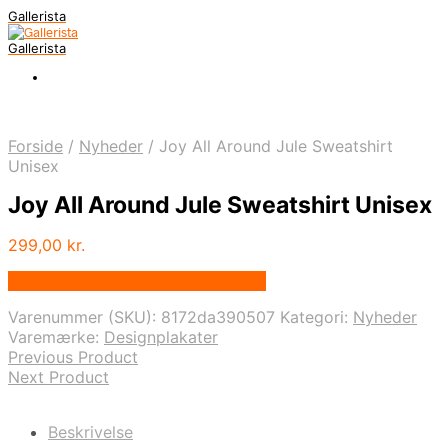
Gallerista
Gallerista
Forside
/
Nyheder
/
Joy All Around Jule Sweatshirt
Unisex
Joy All Around Jule Sweatshirt Unisex
299,00
kr.
Bedste pris hos Designplakater.dk
Varenummer (SKU):
8172da390507
Kategori:
Nyheder
Varemærke:
Designplakater
Previous Product
Next Product
Beskrivelse