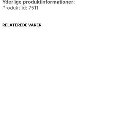
Yderlige produktinformationer:
Produkt id: 7511
RELATEREDE VARER
99,00
kr.
99,00
kr.
49,00
kr.