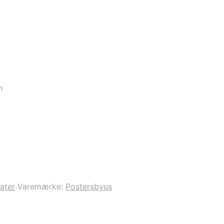
n
ater
Varemærke:
Postersbyus