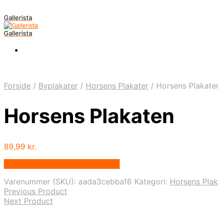
Gallerista
Gallerista
Forside
/
Byplakater
/
Horsens Plakater
/
Horsens Plakate
Horsens Plakaten
89,99
kr.
Bedste pris hos Postersbyus.dk
Varenummer (SKU):
aada3cebba16
Kategori:
Horsens Plak
Previous Product
Next Product