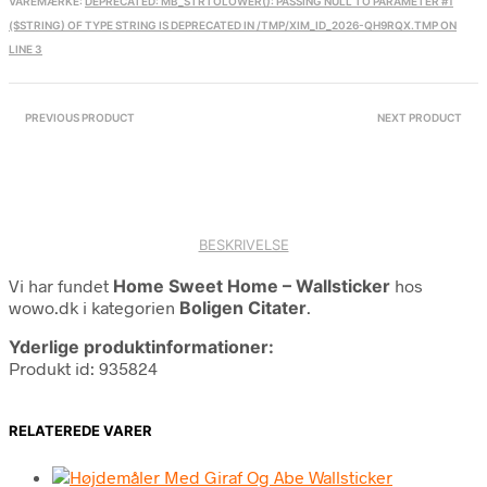
VAREMÆRKE:
DEPRECATED: MB_STRTOLOWER(): PASSING NULL TO PARAMETER #1
($STRING) OF TYPE STRING IS DEPRECATED IN /TMP/XIM_ID_2026-QH9RQX.TMP ON
LINE 3
PREVIOUS PRODUCT
NEXT PRODUCT
BESKRIVELSE
Vi har fundet
Home Sweet Home – Wallsticker
hos
wowo.dk i kategorien
Boligen Citater
.
Yderlige produktinformationer:
Produkt id: 935824
RELATEREDE VARER