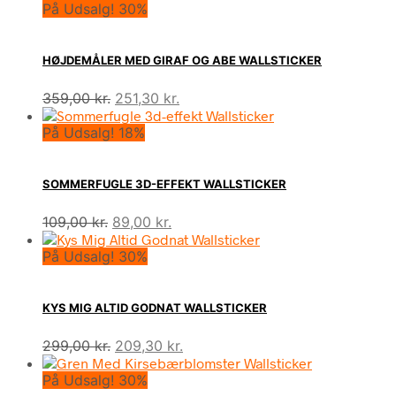
På Udsalg! 30%
HØJDEMÅLER MED GIRAF OG ABE WALLSTICKER
Den
Den
359,00
kr.
251,30
kr.
oprindelige
aktuelle
På Udsalg! 18%
pris
pris
var:
er:
359,00 kr..
251,30 kr..
SOMMERFUGLE 3D-EFFEKT WALLSTICKER
Den
Den
109,00
kr.
89,00
kr.
oprindelige
aktuelle
På Udsalg! 30%
pris
pris
var:
er:
109,00 kr..
89,00 kr..
KYS MIG ALTID GODNAT WALLSTICKER
Den
Den
299,00
kr.
209,30
kr.
oprindelige
aktuelle
På Udsalg! 30%
pris
pris