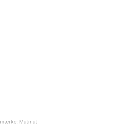
emærke:
Mutmut