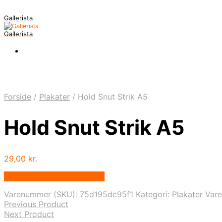
Gallerista
Gallerista
Forside
/
Plakater
/
Hold Snut Strik A5
Hold Snut Strik A5
29,00
kr.
Bedste pris hos Mutmut.dk
Varenummer (SKU):
75d195dc95f1
Kategori:
Plakater
Var
Previous Product
Next Product