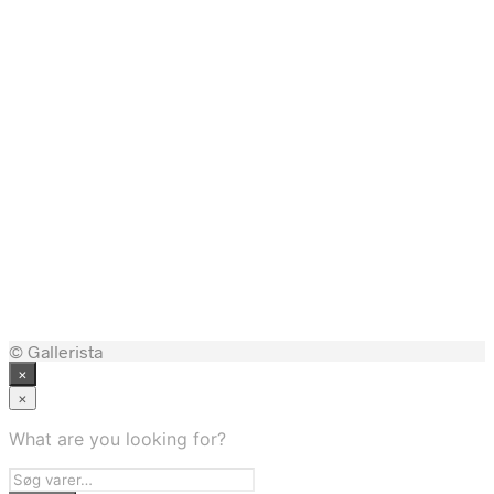
199,00
kr.
139,30
kr.
329,00
kr.
230,30
kr.
© Gallerista
×
×
What are you looking for?