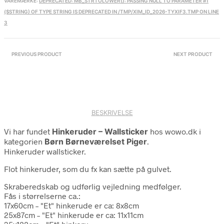
VAREMÆRKE:
DEPRECATED: MB_STRTOLOWER(): PASSING NULL TO PARAMETER #1
($STRING) OF TYPE STRING IS DEPRECATED IN /TMP/XIM_ID_2026-TYXIF3.TMP ON LINE
3
PREVIOUS PRODUCT
NEXT PRODUCT
BESKRIVELSE
Vi har fundet
Hinkeruder – Wallsticker
hos wowo.dk i
kategorien
Børn Børneværelset Piger
.
Hinkeruder wallsticker.
Flot hinkeruder, som du fx kan sætte på gulvet.
Skraberedskab og udførlig vejledning medfølger.
Fås i størrelserne ca.:
17x60cm – "Et" hinkerude er ca: 8x8cm
25x87cm – "Et" hinkerude er ca: 11x11cm