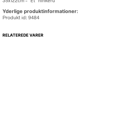
35x122cm – "Et" hinkeru
Yderlige produktinformationer:
Produkt id: 9484
RELATEREDE VARER
299,00
kr.
209,30
kr.
349,00
kr.
244,30
kr.