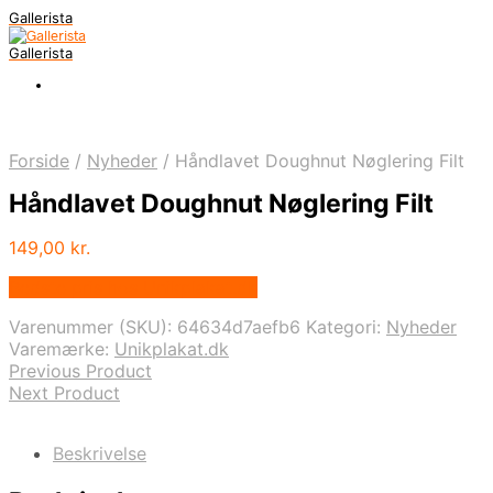
Gallerista
Gallerista
Forside
/
Nyheder
/
Håndlavet Doughnut Nøglering Filt
Håndlavet Doughnut Nøglering Filt
149,00
kr.
Bedste pris hos Unikplakat.dk
Varenummer (SKU):
64634d7aefb6
Kategori:
Nyheder
Varemærke:
Unikplakat.dk
Previous Product
Next Product
Beskrivelse