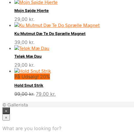
Mojn Søjde Hjerte
29,00
kr.
Ku Mutmut Dæ Te Do Sprælle Magnet
39,00
kr.
Teløk Mæ Dau
29,00
kr.
På Udsalg! 20%
Hold Snut Strik
Den
Den
99,00
kr.
79,00
kr.
oprindelige
aktuelle
© Gallerista
pris
pris
×
var:
er:
99,00 kr..
79,00 kr..
×
What are you looking for?