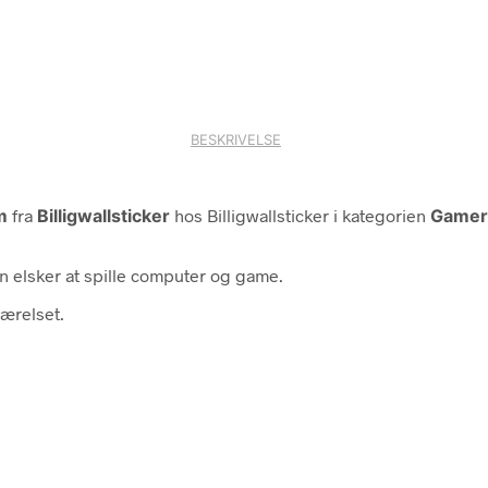
BESKRIVELSE
Cm
fra
Billigwallsticker
hos Billigwallsticker i kategorien
Gamer 
an elsker at spille computer og game.
værelset.