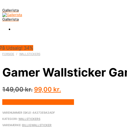
Gallerista
Gallerista
På Udsalg! 34%
FORSIDE
/
WALLSTICKERS
Gamer Wallsticker G
Den
Den
149,00
kr.
99,00
kr.
oprindelige
aktuelle
På Udsalg hos Billigwallsticker.dk
pris
pris
var:
er:
VARENUMMER (SKU):
4A373E9A3ADF
149,00 kr..
99,00 kr..
KATEGORI:
WALLSTICKERS
VAREMÆRKE:
BILLIGWALLSTICKER