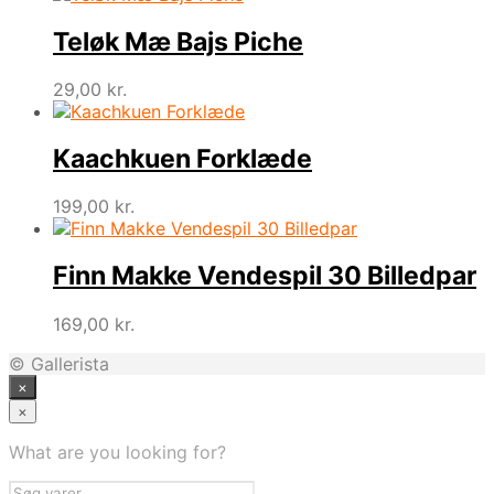
pris
pris
var:
er:
Teløk Mæ Bajs Piche
99,00 kr..
29,00 kr..
29,00
kr.
Kaachkuen Forklæde
199,00
kr.
Finn Makke Vendespil 30 Billedpar
169,00
kr.
© Gallerista
×
×
What are you looking for?