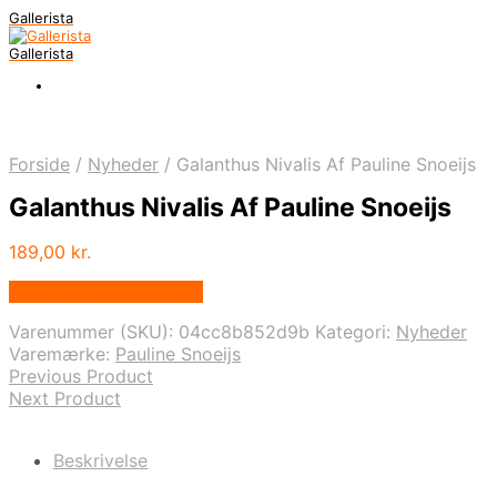
Gallerista
Gallerista
Forside
/
Nyheder
/
Galanthus Nivalis Af Pauline Snoeijs
Galanthus Nivalis Af Pauline Snoeijs
189,00
kr.
Bedste pris hos Illux.dk
Varenummer (SKU):
04cc8b852d9b
Kategori:
Nyheder
Varemærke:
Pauline Snoeijs
Previous Product
Next Product
Beskrivelse