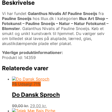
Beskrivelse
Vi har fundet
Galanthus Nivalis Af Pauline Snoeijs
fra
Pauline Snoeijs
hos Illux.dk i kategorien
Illux Art Shop –
Fotokunst – Pauline Snoeijs – Natur – Natur Fotokunst –
Blomster
. Galanthus Nivalis af Pauline Snoeijs. Køb et
smukt og unikt kunstværk til hjemmet. Du vælger selv
om billedet skal laves på aluplade, lærred, glas,
akustikdæmpende plade eller plakat.
Yderlige produktinformationer:
Produkt id: 14359
Relaterede varer
På Udsalg! 71%
Do Dansk Sproch
Den
Den
99,00
kr.
29,00
kr.
oprindelige
aktuelle