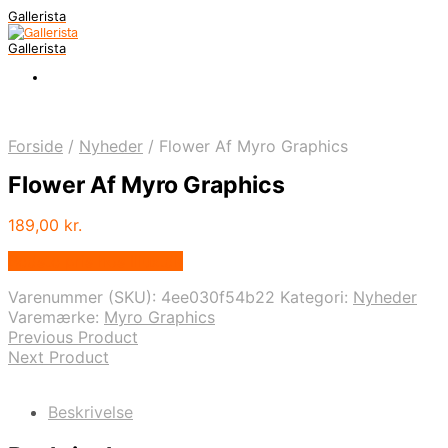
Gallerista
Gallerista
Forside
/
Nyheder
/
Flower Af Myro Graphics
Flower Af Myro Graphics
189,00
kr.
Bedste pris hos Illux.dk
Varenummer (SKU):
4ee030f54b22
Kategori:
Nyheder
Varemærke:
Myro Graphics
Previous Product
Next Product
Beskrivelse