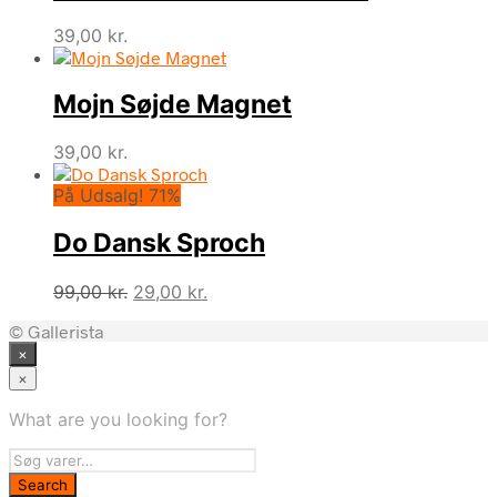
39,00
kr.
Mojn Søjde Magnet
39,00
kr.
På Udsalg! 71%
Do Dansk Sproch
Den
Den
99,00
kr.
29,00
kr.
oprindelige
aktuelle
© Gallerista
pris
pris
×
var:
er:
99,00 kr..
29,00 kr..
×
What are you looking for?