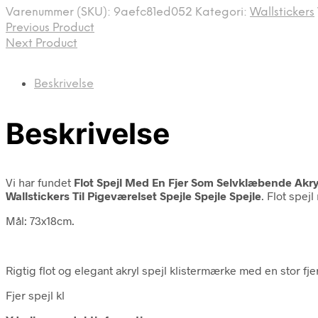
var:
er:
Varenummer (SKU):
9aefc81ed052
Kategori:
Wallstickers
149,00 kr..
79,00 kr..
Previous Product
Next Product
Beskrivelse
Beskrivelse
Vi har fundet
Flot Spejl Med En Fjer Som Selvklæbende Akr
Wallstickers Til Pigeværelset Spejle Spejle Spejle
. Flot spej
Mål: 73x18cm.
Rigtig flot og elegant akryl spejl klistermærke med en stor fjer
Fjer spejl kl