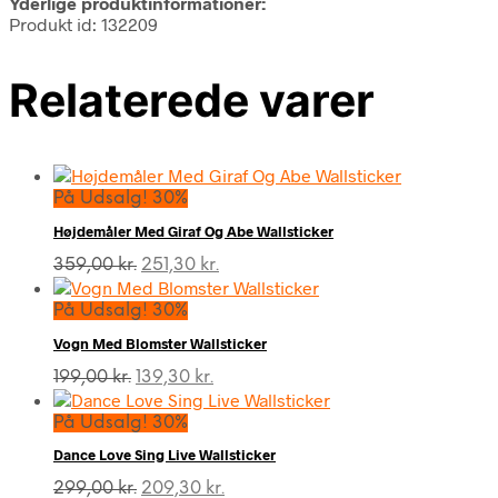
Yderlige produktinformationer:
Produkt id: 132209
Relaterede varer
På Udsalg! 30%
Højdemåler Med Giraf Og Abe Wallsticker
Den
Den
359,00
kr.
251,30
kr.
oprindelige
aktuelle
pris
pris
På Udsalg! 30%
var:
er:
Vogn Med Blomster Wallsticker
359,00 kr..
251,30 kr..
Den
Den
199,00
kr.
139,30
kr.
oprindelige
aktuelle
pris
pris
På Udsalg! 30%
var:
er:
Dance Love Sing Live Wallsticker
199,00 kr..
139,30 kr..
Den
Den
299,00
kr.
209,30
kr.