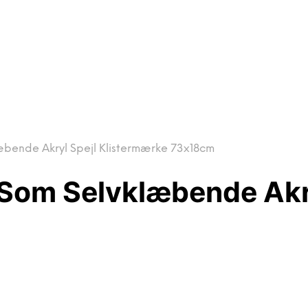
læbende Akryl Spejl Klistermærke 73x18cm
r Som Selvklæbende Akr