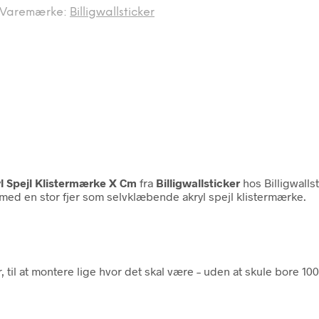
Varemærke:
Billigwallsticker
yl Spejl Klistermærke X Cm
fra
Billigwallsticker
hos Billigwalls
l med en stor fjer som selvklæbende akryl spejl klistermærke.
, til at montere lige hvor det skal være – uden at skule bore 100