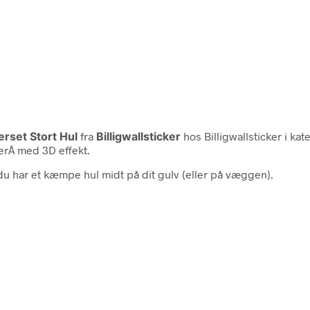
erset Stort Hul
fra
Billigwallsticker
hos Billigwallsticker i ka
kerÂ med 3D effekt.
t du har et kæmpe hul midt på dit gulv (eller på væggen).