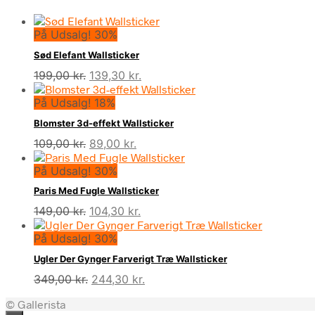
På Udsalg! 30%
Sød Elefant Wallsticker
Den
Den
199,00
kr.
139,30
kr.
oprindelige
aktuelle
På Udsalg! 18%
pris
pris
var:
er:
Blomster 3d-effekt Wallsticker
199,00 kr..
139,30 kr..
Den
Den
109,00
kr.
89,00
kr.
oprindelige
aktuelle
På Udsalg! 30%
pris
pris
var:
er:
Paris Med Fugle Wallsticker
109,00 kr..
89,00 kr..
Den
Den
149,00
kr.
104,30
kr.
oprindelige
aktuelle
På Udsalg! 30%
pris
pris
var:
er:
Ugler Der Gynger Farverigt Træ Wallsticker
149,00 kr..
104,30 kr..
Den
Den
349,00
kr.
244,30
kr.
oprindelige
aktuelle
© Gallerista
pris
pris