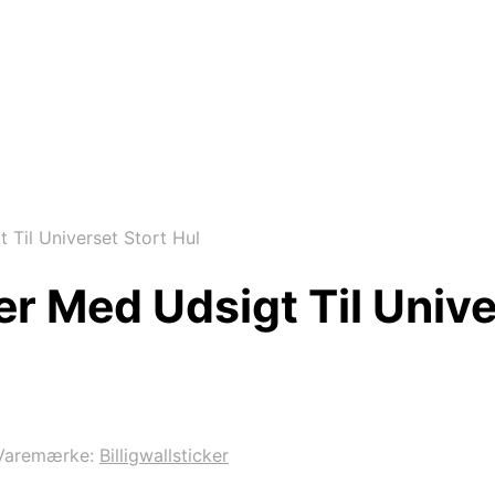
 Til Universet Stort Hul
er Med Udsigt Til Unive
Varemærke:
Billigwallsticker