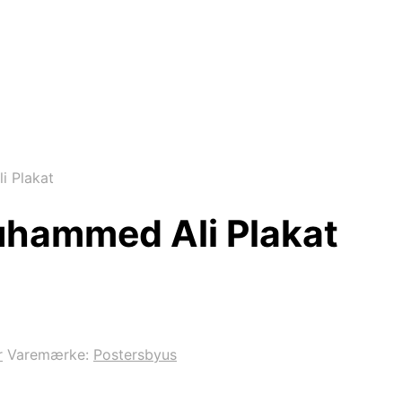
i Plakat
Muhammed Ali Plakat
r
Varemærke:
Postersbyus