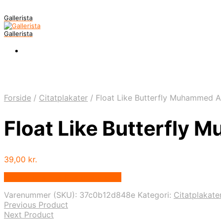
Gallerista
Gallerista
Forside
/
Citatplakater
/
Float Like Butterfly Muhammed Al
Float Like Butterfly 
39,00
kr.
Bedste pris hos Postersbyus.dk
Varenummer (SKU):
37c0b12d848e
Kategori:
Citatplakate
Previous Product
Next Product