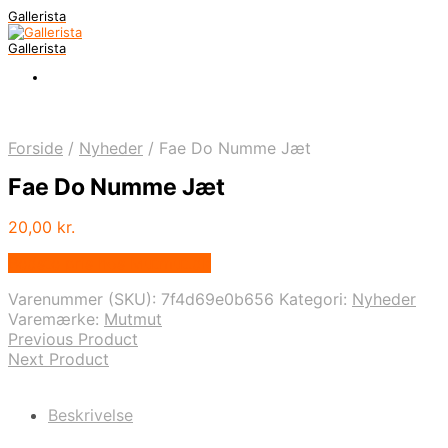
Gallerista
Gallerista
Forside
/
Nyheder
/
Fae Do Numme Jæt
Fae Do Numme Jæt
20,00
kr.
Bedste pris hos Mutmut.dk
Varenummer (SKU):
7f4d69e0b656
Kategori:
Nyheder
Varemærke:
Mutmut
Previous Product
Next Product
Beskrivelse