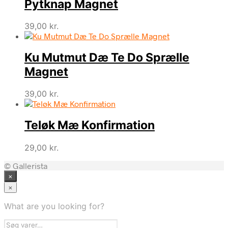
Pytknap Magnet
39,00
kr.
Ku Mutmut Dæ Te Do Sprælle
Magnet
39,00
kr.
Teløk Mæ Konfirmation
29,00
kr.
© Gallerista
×
×
What are you looking for?