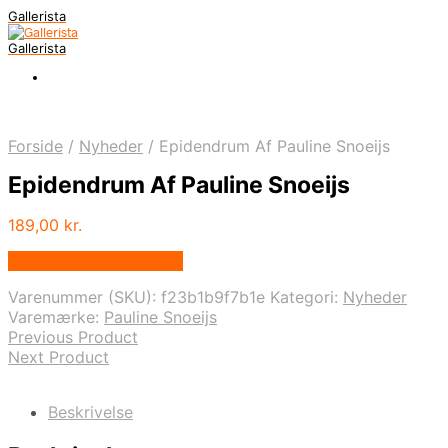
Gallerista
Gallerista
Forside
/
Nyheder
/
Epidendrum Af Pauline Snoeijs
Epidendrum Af Pauline Snoeijs
189,00
kr.
Bedste pris hos Illux.dk
Varenummer (SKU):
f23b1b9f7b1e
Kategori:
Nyheder
Varemærke:
Pauline Snoeijs
Previous Product
Next Product
Beskrivelse