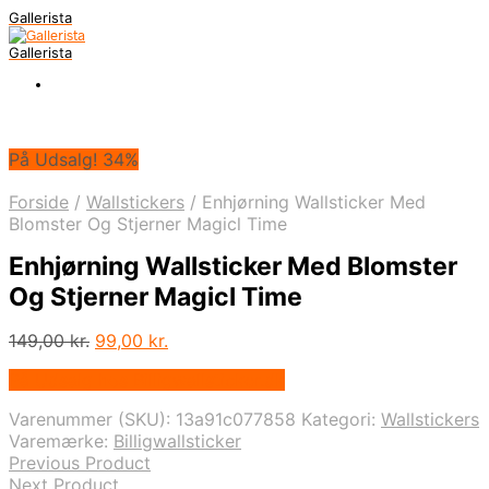
Gallerista
Gallerista
På Udsalg! 34%
Forside
/
Wallstickers
/
Enhjørning Wallsticker Med
Blomster Og Stjerner Magicl Time
Enhjørning Wallsticker Med Blomster
Og Stjerner Magicl Time
Den
Den
149,00
kr.
99,00
kr.
oprindelige
aktuelle
På Udsalg hos Billigwallsticker.dk
pris
pris
var:
er:
Varenummer (SKU):
13a91c077858
Kategori:
Wallstickers
149,00 kr..
99,00 kr..
Varemærke:
Billigwallsticker
Previous Product
Next Product