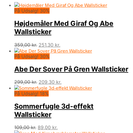
På Udsalg! 30%
Højdemåler Med Giraf Og Abe
Wallsticker
Den
Den
359,00
kr.
251,30
kr.
oprindelige
aktuelle
På Udsalg! 30%
pris
pris
var:
er:
Abe Der Sover På Gren Wallsticker
359,00 kr..
251,30 kr..
Den
Den
299,00
kr.
209,30
kr.
oprindelige
aktuelle
På Udsalg! 18%
pris
pris
var:
er:
Sommerfugle 3d-effekt
299,00 kr..
209,30 kr..
Wallsticker
Den
Den
109,00
kr.
89,00
kr.