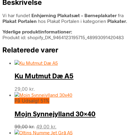
Beskrivelse
Vi har fundet
Enhjørning Plakatsæt – Børneplakater
fra
Plakat Portalen
hos Plakat Portalen i kategorien
Plakater
.
Yderlige produktinformationer:
Produkt id: shopify_DK_9464123195715_48993091420483
Relaterede varer
Ku Mutmut Dæ A5
29,00
kr.
På Udsalg! 51%
Mojn Synnejylland 30×40
Den
Den
99,00
kr.
49,00
kr.
oprindelige
aktuelle