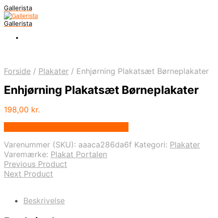
Gallerista
Gallerista
Forside
/
Plakater
/
Enhjørning Plakatsæt Børneplakater
Enhjørning Plakatsæt Børneplakater
198,00
kr.
Bedste pris hos Plakatportalen.dk
Varenummer (SKU):
aaaca286da6f
Kategori:
Plakater
Varemærke:
Plakat Portalen
Previous Product
Next Product
Beskrivelse