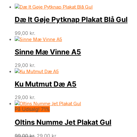
Dæ It Gøje Pytknap Plakat Blå Gul
99,00
kr.
Sinne Mæ Vinne A5
29,00
kr.
Ku Mutmut Dæ A5
29,00
kr.
På Udsalg! 71%
Oltins Numme Jet Plakat Gul
Den
Den
99,00
kr.
29,00
kr.