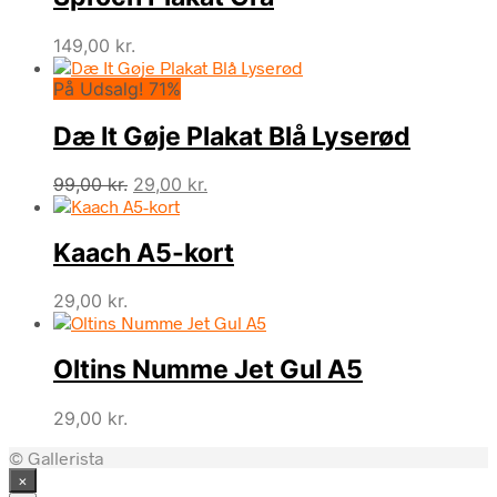
149,00
kr.
På Udsalg! 71%
Dæ It Gøje Plakat Blå Lyserød
Den
Den
99,00
kr.
29,00
kr.
oprindelige
aktuelle
pris
pris
Kaach A5-kort
var:
er:
99,00 kr..
29,00 kr..
29,00
kr.
Oltins Numme Jet Gul A5
29,00
kr.
© Gallerista
×