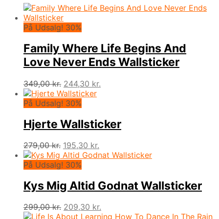
På Udsalg! 30%
Family Where Life Begins And
Love Never Ends Wallsticker
Den
Den
349,00
kr.
244,30
kr.
oprindelige
aktuelle
pris
pris
På Udsalg! 30%
var:
er:
349,00 kr..
244,30 kr..
Hjerte Wallsticker
Den
Den
279,00
kr.
195,30
kr.
oprindelige
aktuelle
pris
pris
På Udsalg! 30%
var:
er:
279,00 kr..
195,30 kr..
Kys Mig Altid Godnat Wallsticker
Den
Den
299,00
kr.
209,30
kr.
oprindelige
aktuelle