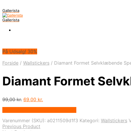
Gallerista
Gallerista
På Udsalg! 30%
Forside
/
Wallstickers
/
Diamant Formet Selvklæbende Spej
Diamant Formet Selvk
Den
Den
99,00
kr.
69,00
kr.
oprindelige
aktuelle
På Udsalg hos Billigwallsticker.dk
pris
pris
var:
er:
Varenummer (SKU):
a0211509d1f3
Kategori:
Wallstickers
99,00 kr..
69,00 kr..
Previous Product