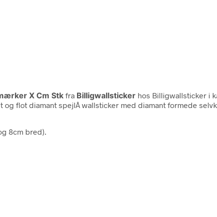
rmærker X Cm Stk
fra
Billigwallsticker
hos Billigwallsticker i
t og flot diamant spejlÂ wallsticker med diamant formede selvkl
 og 8cm bred).