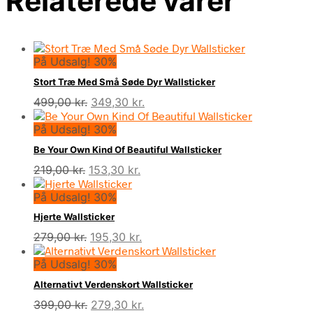
Relaterede varer
På Udsalg! 30%
Stort Træ Med Små Søde Dyr Wallsticker
Den
Den
499,00
kr.
349,30
kr.
oprindelige
aktuelle
På Udsalg! 30%
pris
pris
var:
er:
Be Your Own Kind Of Beautiful Wallsticker
499,00 kr..
349,30 kr..
Den
Den
219,00
kr.
153,30
kr.
oprindelige
aktuelle
På Udsalg! 30%
pris
pris
var:
er:
Hjerte Wallsticker
219,00 kr..
153,30 kr..
Den
Den
279,00
kr.
195,30
kr.
oprindelige
aktuelle
På Udsalg! 30%
pris
pris
var:
er:
Alternativt Verdenskort Wallsticker
279,00 kr..
195,30 kr..
Den
Den
399,00
kr.
279,30
kr.