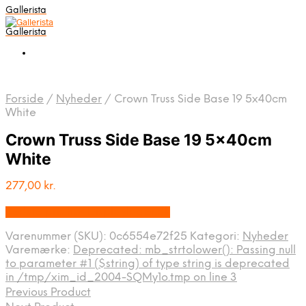
Gallerista
Gallerista
Forside
/
Nyheder
/
Crown Truss Side Base 19 5x40cm
White
Crown Truss Side Base 19 5x40cm
White
277,00
kr.
Bedste pris hos Displaylager.dk
Varenummer (SKU):
0c6554e72f25
Kategori:
Nyheder
Varemærke:
Deprecated: mb_strtolower(): Passing null
to parameter #1 ($string) of type string is deprecated
in /tmp/xim_id_2004-SQMy1o.tmp on line 3
Previous Product