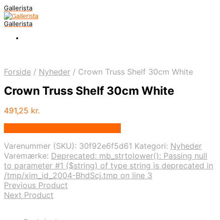
Gallerista
Gallerista
Forside
/
Nyheder
/
Crown Truss Shelf 30cm White
Crown Truss Shelf 30cm White
491,25
kr.
Bedste pris hos Displaylager.dk
Varenummer (SKU):
30f92e6f5d61
Kategori:
Nyheder
Varemærke:
Deprecated: mb_strtolower(): Passing null
to parameter #1 ($string) of type string is deprecated in
/tmp/xim_id_2004-BhdScj.tmp on line 3
Previous Product
Next Product