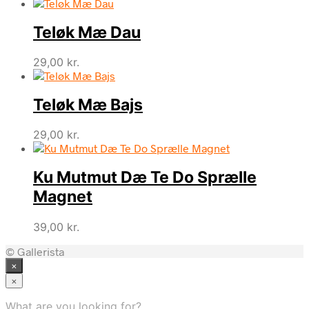
Teløk Mæ Dau
29,00
kr.
Teløk Mæ Bajs
29,00
kr.
Ku Mutmut Dæ Te Do Sprælle
Magnet
39,00
kr.
© Gallerista
×
×
What are you looking for?