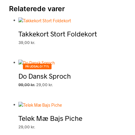
Relaterede varer
Takkekort Stort Foldekort
39,00
kr.
PÅ UDSALG! 71%
Do Dansk Sproch
Den
Den
99,00
kr.
29,00
kr.
oprindelige
aktuelle
pris
pris
var:
er:
99,00 kr..
29,00 kr..
Teløk Mæ Bajs Piche
29,00
kr.