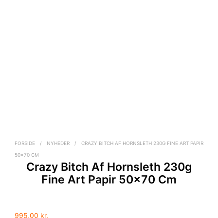
FORSIDE
/
NYHEDER
/
CRAZY BITCH AF HORNSLETH 230G FINE ART PAPIR
50×70 CM
Crazy Bitch Af Hornsleth 230g
Fine Art Papir 50×70 Cm
995,00
kr.