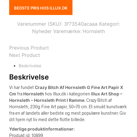
BEDSTE PRIS HOS ILLUX.DK
Varenummer (SKU):
3f73540acaaa
Kategori:
Nyheder
Varemærke:
Hornsleth
Previous Product
Next Product
Beskrivelse
Beskrivelse
Vi har fundet
Crazy Bitch Af Hornsleth G Fine Art Papir X
Cm
fra
Hornsleth
hos Illux.dk i kategorien
Illux Art Shop –
Hornsleth – Hornsleth Print I Ramme
. Crazy Bitch af
Hornsleth, 230g Fine Art papir, 50×70 cm. Et smukt kunstværk
fra en af landets aller bedste og mest populære kunstner. Giv
dit hjem nyt liv med dette flotte billede.
Yderlige produktinformationer:
Produkt id: 10899