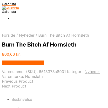
Gallerista
Gallerista
Forside
/
Nyheder
/
Burn The Bitch Af Hornsleth
Burn The Bitch Af Hornsleth
800,00
kr.
Bedste pris hos Illux.dk
Varenummer (SKU):
6513373a8001
Kategori:
Nyheder
Varemærke:
Hornsleth
Previous Product
Next Product
Beskrivelse