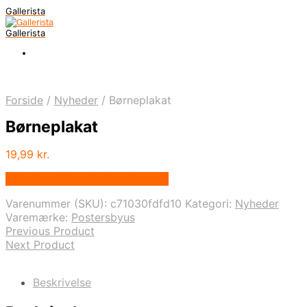
Gallerista
Gallerista
Forside
/
Nyheder
/
Børneplakat
Børneplakat
19,99
kr.
Bedste pris hos Postersbyus.dk
Varenummer (SKU):
c71030fdfd10
Kategori:
Nyheder
Varemærke:
Postersbyus
Previous Product
Next Product
Beskrivelse