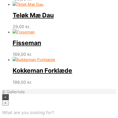
Teløk Mæ Dau
29,00
kr.
Fisseman
169,00
kr.
Kokkeman Forklæde
199,00
kr.
© Gallerista
×
×
What are you looking for?