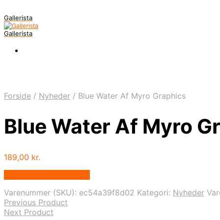
Gallerista
Gallerista
Forside
/
Nyheder
/
Blue Water Af Myro Graphics
Blue Water Af Myro G
189,00
kr.
Bedste pris hos Illux.dk
Varenummer (SKU):
ec54a39f8d02
Kategori:
Nyheder
Va
Previous Product
Next Product