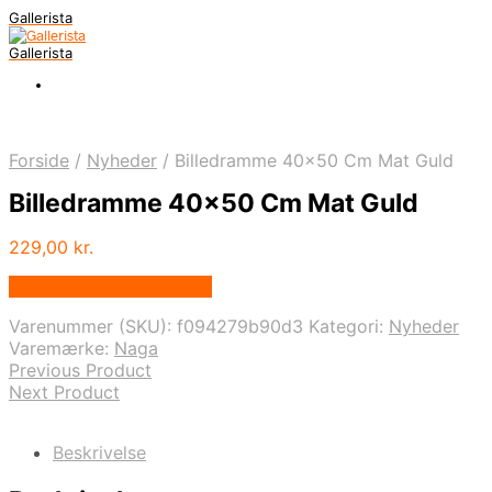
Gallerista
Gallerista
Forside
/
Nyheder
/
Billedramme 40×50 Cm Mat Guld
Billedramme 40×50 Cm Mat Guld
229,00
kr.
Bedste pris hos Naga.dk
Varenummer (SKU):
f094279b90d3
Kategori:
Nyheder
Varemærke:
Naga
Previous Product
Next Product
Beskrivelse