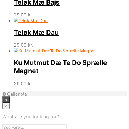
Teløk Mæ Bajs
29,00
kr.
Teløk Mæ Dau
29,00
kr.
Ku Mutmut Dæ Te Do Sprælle
Magnet
39,00
kr.
© Gallerista
×
×
What are you looking for?