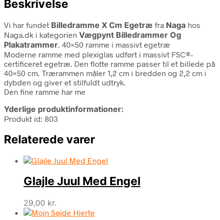
Beskrivelse
Vi har fundet
Billedramme X Cm Egetræ
fra
Naga
hos
Naga.dk i kategorien
Vægpynt Billedrammer Og
Plakatrammer
. 40×50 ramme i massivt egetræ
Moderne ramme med plexiglas udført i massivt FSC®-
certificeret egetræ. Den flotte ramme passer til et billede på
40×50 cm. Trærammen måler 1,2 cm i bredden og 2,2 cm i
dybden og giver et stilfuldt udtryk.
Den fine ramme har me
Yderlige produktinformationer:
Produkt id: 803
Relaterede varer
Glajle Juul Med Engel
29,00
kr.