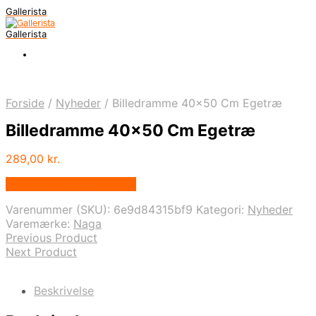
Gallerista
Gallerista
Forside
/
Nyheder
/
Billedramme 40×50 Cm Egetræ
Billedramme 40×50 Cm Egetræ
289,00
kr.
Bedste pris hos Naga.dk
Varenummer (SKU):
6e9d84315bf9
Kategori:
Nyheder
Varemærke:
Naga
Previous Product
Next Product
Beskrivelse