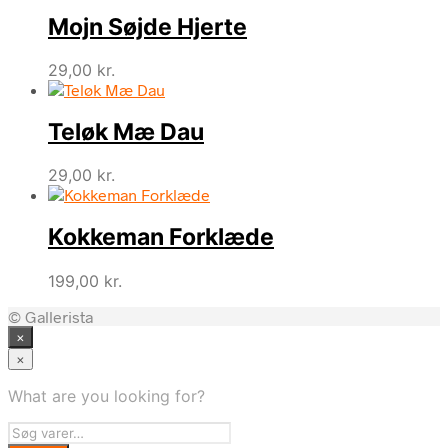
Mojn Søjde Hjerte
29,00
kr.
Teløk Mæ Dau
29,00
kr.
Kokkeman Forklæde
199,00
kr.
© Gallerista
×
×
What are you looking for?