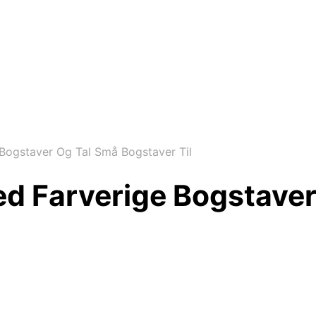
 Bogstaver Og Tal Små Bogstaver Til
ed Farverige Bogstave