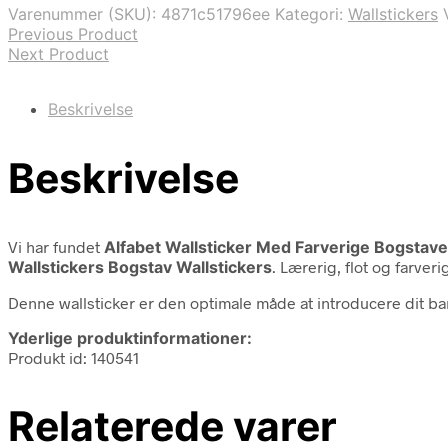
var:
er:
Varenummer (SKU):
4871c51796ee
Kategori:
Wallstickers
79,00 kr..
35,00 kr..
Previous Product
Next Product
Beskrivelse
Beskrivelse
Vi har fundet
Alfabet Wallsticker Med Farverige Bogstave
Wallstickers Bogstav Wallstickers
. Lærerig, flot og farver
Denne wallsticker er den optimale måde at introducere dit ba
Yderlige produktinformationer:
Produkt id: 140541
Relaterede varer