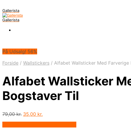
Gallerista
Gallerista
På Udsalg! 56%
Forside
/
Wallstickers
/
Alfabet Wallsticker Med Farverige
Alfabet Wallsticker M
Bogstaver Til
Den
Den
79,00
kr.
35,00
kr.
oprindelige
aktuelle
På Udsalg hos Billigwallsticker.dk
pris
pris