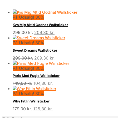
På Udsalg! 30%
Kys Mig Altid Godnat Wallsticker
Den
Den
299,00
kr.
209,30
kr.
oprindelige
aktuelle
På Udsalg! 30%
pris
pris
var:
er:
Sweet Dreams Wallsticker
299,00 kr..
209,30 kr..
Den
Den
299,00
kr.
209,30
kr.
oprindelige
aktuelle
På Udsalg! 30%
pris
pris
var:
er:
Paris Med Fugle Wallsticker
299,00 kr..
209,30 kr..
Den
Den
149,00
kr.
104,30
kr.
oprindelige
aktuelle
På Udsalg! 30%
pris
pris
var:
er:
Why Fit In Wallsticker
149,00 kr..
104,30 kr..
Den
Den
179,00
kr.
125,30
kr.
oprindelige
aktuelle