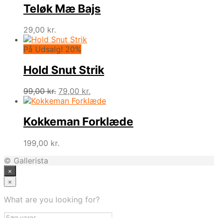
Teløk Mæ Bajs
29,00
kr.
På Udsalg! 20%
Hold Snut Strik
Den
Den
99,00
kr.
79,00
kr.
oprindelige
aktuelle
pris
pris
var:
er:
Kokkeman Forklæde
99,00 kr..
79,00 kr..
199,00
kr.
© Gallerista
×
×
What are you looking for?