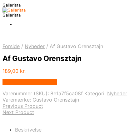
Gallerista
Gallerista
Forside
/
Nyheder
/
Af Gustavo Orensztajn
Af Gustavo Orensztajn
189,00
kr.
Bedste pris hos Illux.dk
Varenummer (SKU):
8e1a7f5ca08f
Kategori:
Nyheder
Varemærke:
Gustavo Orensztajn
Previous Product
Next Product
Beskrivelse