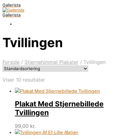
Gallerista
Gallerista
Tvillingen
Forside
/
Stjernehimmel Plakater
/
Tvillingen
Viser 10 resultater
Plakat Med Stjernebillede
Tvillingen
99,00
kr.