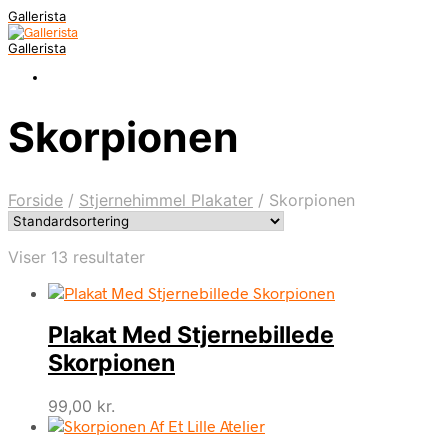
Gallerista
Gallerista
Skorpionen
Forside
/
Stjernehimmel Plakater
/
Skorpionen
Viser 13 resultater
Plakat Med Stjernebillede
Skorpionen
99,00
kr.