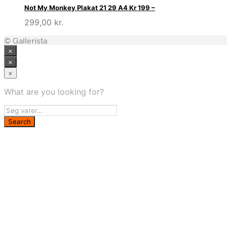
Not My Monkey Plakat 21 29 A4 Kr 199 –
299,00
kr.
© Gallerista
×
×
×
What are you looking for?