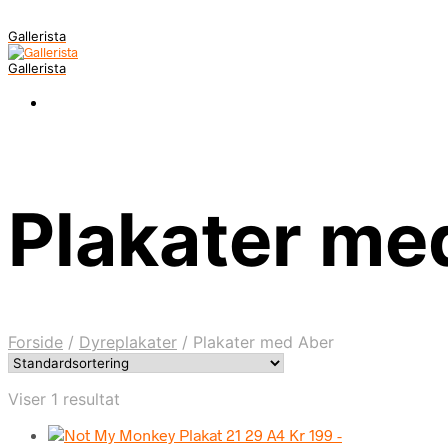
Gallerista
Gallerista
Plakater me
Forside
/
Dyreplakater
/
Plakater med Aber
Viser 1 resultat